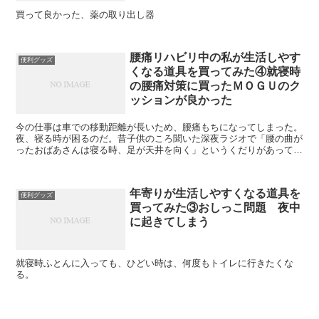
買って良かった、薬の取り出し器
腰痛リハビリ中の私が生活しやす
便利グッズ
くなる道具を買ってみた④就寝時
の腰痛対策に買ったＭＯＧＵのク
ッションが良かった
今の仕事は車での移動距離が長いため、腰痛もちになってしまった。
夜、寝る時が困るのだ。昔子供のころ聞いた深夜ラジオで「腰の曲が
ったおばあさんは寝る時、足が天井を向く」というくだりがあって爆
笑したのを覚えているが、まさか自分が腰痛持ちになると...
年寄りが生活しやすくなる道具を
便利グッズ
買ってみた③おしっこ問題 夜中
に起きてしまう
就寝時ふとんに入っても、ひどい時は、何度もトイレに行きたくな
る。