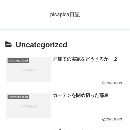
picapica日記
Uncategorized
戸建ての実家をどうするか ２
Uncategorized
2023.03.19
カーテンを閉め切った部屋
Uncategorized
2023.03.03