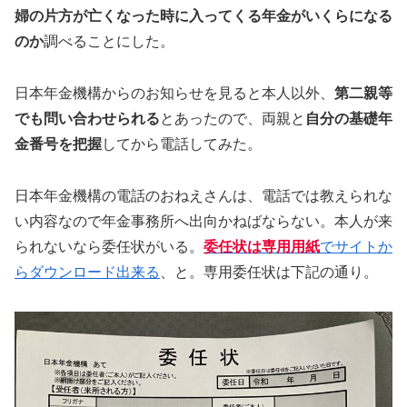
婦の片方が亡くなった時に入ってくる年金がいくらになる
のか
調べることにした。
日本年金機構からのお知らせを見ると本人以外、
第二親等
でも問い合わせられる
とあったので、両親と
自分の基礎年
金番号を把握
してから電話してみた。
日本年金機構の電話のおねえさんは、電話では教えられな
い内容なので年金事務所へ出向かねばならない。本人が来
られないなら委任状がいる。
委任状は専用用紙
でサイトか
らダウンロード出来る
、と。専用委任状は下記の通り。