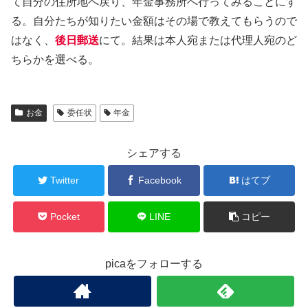
て自分の住所地へ戻り、年金事務所へ行ってみることにす
る。自分たちが知りたい金額はその場で教えてもらうので
はなく、
後日郵送
にて。結果は本人宛または代理人宛のど
ちらかを選べる。
お金
委任状
年金
シェアする
Twitter
Facebook
はてブ
Pocket
LINE
コピー
picaをフォローする