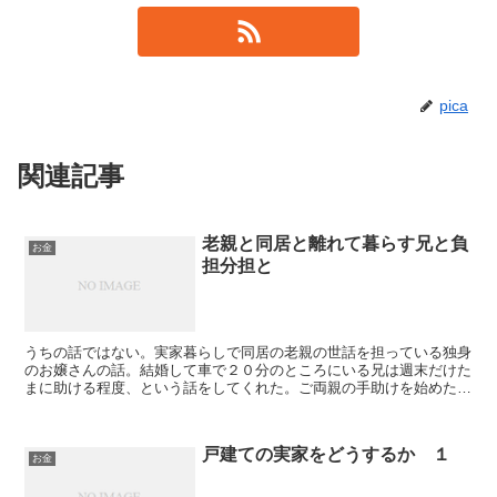
pica
関連記事
老親と同居と離れて暮らす兄と負
お金
担分担と
うちの話ではない。実家暮らしで同居の老親の世話を担っている独身
のお嬢さんの話。結婚して車で２０分のところにいる兄は週末だけた
まに助ける程度、という話をしてくれた。ご両親の手助けを始めたこ
ろは感じなかったが、今はモヤモヤすることばかり、と気...
戸建ての実家をどうするか １
お金