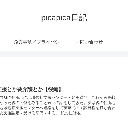
picapica日記
免責事項／プライバシー
🌷お問い合わせ🌷
ポリシー
支援とか要介護とか【後編】
自身の住所地の地域包括支援センターへ足を運び、これから高齢
なった親の面倒をみること云々の話をしてきた。次は親の住所地
地域包括支援センターへ連絡をして実家での面談日程を打ち合わ
せ、要支援認定を受ける準備をする。 私の住所地...