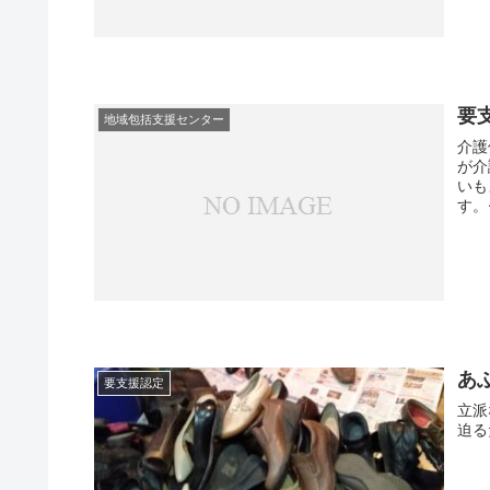
要
地域包括支援センター
介護
が介
いも
す。
あ
要支援認定
立派
迫る